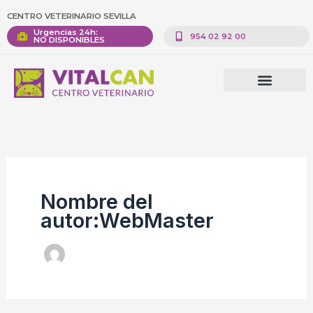
Ir
CENTRO VETERINARIO SEVILLA
al
Urgencias 24h:
954 02 92 00
NO DISPONIBLES
contenido
Nombre del
autor:WebMaster