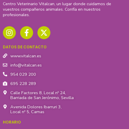
Centro Veterinario Vitalcan, un lugar donde cuidamos de
vuestros compañeros animales. Confía en nuestros
profesionales.
I
F
X
n
a
-
s
c
t
t
e
w
DATOS DE CONTACTO
a
b
i
g
o
t
www.vitalcan.es
r
o
t
info@vitalcan.es
a
k
e
954 029 200
m
-
r
695 228 289
f
Calle Factores 8, Local nº 24,
Barriada de San Jerónimo, Sevilla
Avenida Dolores Ibarruri 3,
Local nº 5, Camas
HORARIO