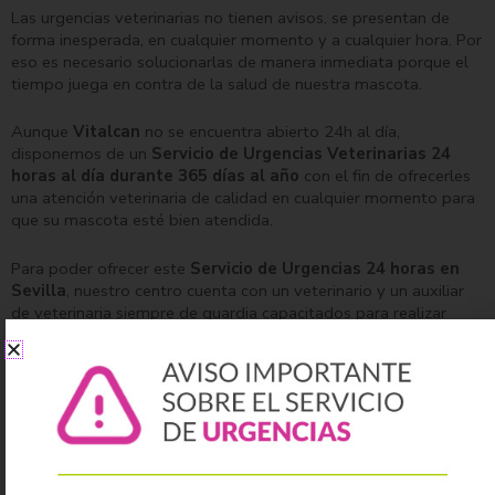
Las urgencias veterinarias no tienen avisos, se presentan de
forma inesperada, en cualquier momento y a cualquier hora. Por
eso es necesario solucionarlas de manera inmediata porque el
tiempo juega en contra de la salud de nuestra mascota.
Aunque
Vitalcan
no se encuentra abierto 24h al día,
disponemos de un
Servicio de Urgencias Veterinarias 24
horas al día durante 365 días al año
con el fin de ofrecerles
una atención veterinaria de calidad en cualquier momento para
que su mascota esté bien atendida.
Para poder ofrecer este
Servicio de Urgencias 24 horas en
Sevilla
, nuestro centro cuenta con un veterinario y un auxiliar
de veterinaria siempre de guardia capacitados para realizar
cualquier intervención y con un equipo de apoyo en caso de ser
necesario.
La importancia del Servicio de Urgencias Veterinarias 24 horas
no es otra que la de velar por la salud de su mascota en todo
momento. En muchas ocasiones nuestras mascotas presentan
síntomas de enfermedad cuando cae la noche y esperar a que
amanezca no es lo más recomendable, pues suelen tratarse de