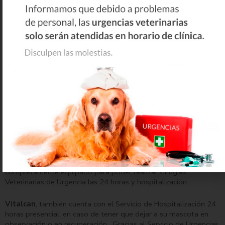
procesos muy agudos que debemos solventar de manera
urgente. Es conveniente acudir a un veterinario especialista en
cuanto detectamos necesidad de ello, pues una rápida
actuación puede salvarle la vida a su mascota. Por lo general si
decidimos esperar al día siguiente, el estado del paciente suele
haberse agravado llegando, en muchos casos, a no ser
recuperable o bien resultando más costosa y difícil su
recuperación. Ganar tiempo es fundamental para mejorar las
posibilidades de supervivencia de un paciente crítico.
Vitalcan
dispone del equipo técnico necesario para la
estabilización de pacientes críticos, así como para el
diagnóstico del problema. Contamos con radiografía digital,
ecografía y laboratorio propio, para poder realizar analíticas
sanguíneas en el momento, también disponemos de quirófano
completamente equipado para poder realizar Cirugías
Veterinarias de Urgencia las 24 horas y hospitalización.
Vitalcan
, también cuenta con el Servicio de Hospitalización 24
horas presencial, en caso de tener que dejar a su mascota en
observación o en recuperación . Gracias al Servicio de Urgencias