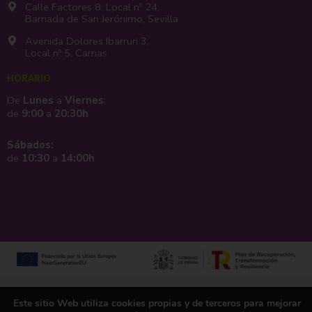
Calle Factores 8, Local nº 24,
Barriada de San Jerónimo, Sevilla
Avenida Dolores Ibarruri 3,
Local nº 5, Camas
HORARIO
De
Lunes
a
Viernes
:
de
9:00
a
20:30h
Sábados:
de
10:30
a
14:00h
Aviso legal y política de privacidad
Política de cookies
Mapa web
Este sitio Web utiliza cookies propias y de terceros para mejorar
Accesibilidad