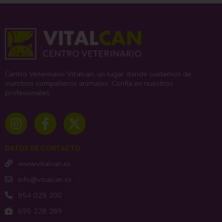
Centro Veterinario Vitalcan, un lugar donde cuidamos de
vuestros compañeros animales. Confía en nuestros
profesionales.
I
F
X
n
a
-
s
c
t
t
e
w
DATOS DE CONTACTO
a
b
i
g
o
t
www.vitalcan.es
r
o
t
info@vitalcan.es
a
k
e
954 029 200
m
-
r
695 228 289
f