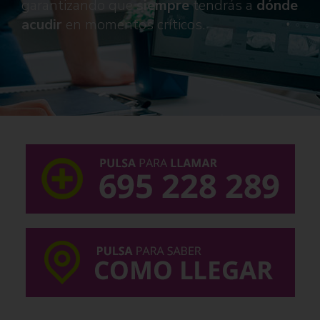
garantizando que
siempre
tendrás a
dónde
acudir
en momentos críticos.