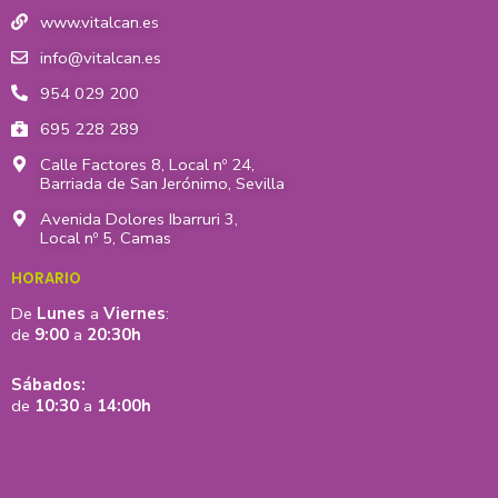
g
o
t
www.vitalcan.es
r
o
t
info@vitalcan.es
a
k
e
954 029 200
m
-
r
695 228 289
f
Calle Factores 8, Local nº 24,
Barriada de San Jerónimo, Sevilla
Avenida Dolores Ibarruri 3,
Local nº 5, Camas
HORARIO
De
Lunes
a
Viernes
:
de
9:00
a
20:30h
Sábados:
de
10:30
a
14:00h