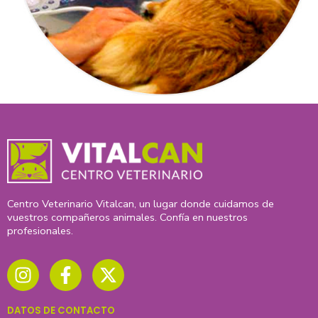
Centro Veterinario Vitalcan, un lugar donde cuidamos de
vuestros compañeros animales. Confía en nuestros
profesionales.
I
F
X
n
a
-
s
c
t
t
e
w
DATOS DE CONTACTO
a
b
i