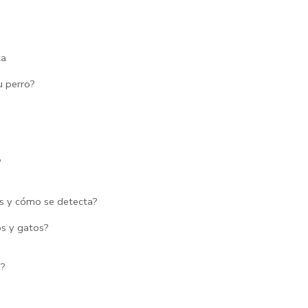
ta
u perro?
?
es y cómo se detecta?
os y gatos?
s?