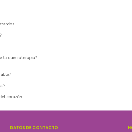
petardos
?
e la quimioterapia?
dable?
as?
 del corazón
DATOS DE CONTACTO
H