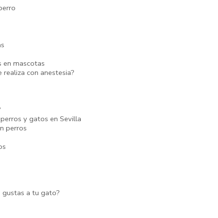
perro
as
es en mascotas
 realiza con anestesia?
?
 perros y gatos en Sevilla
n perros
os
 gustas a tu gato?