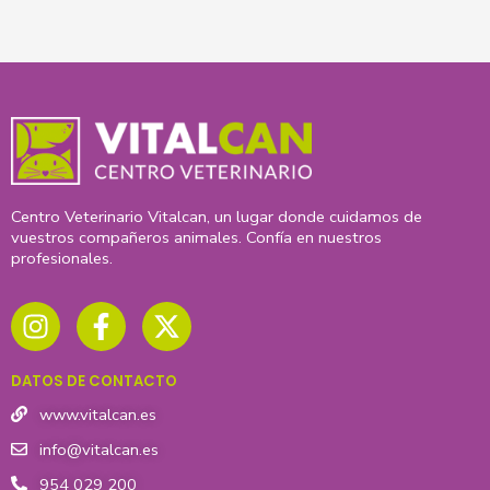
Centro Veterinario Vitalcan, un lugar donde cuidamos de
vuestros compañeros animales. Confía en nuestros
profesionales.
I
F
X
n
a
-
s
c
t
t
e
w
DATOS DE CONTACTO
a
b
i
g
o
t
www.vitalcan.es
r
o
t
info@vitalcan.es
a
k
e
954 029 200