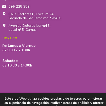
m
-
r
695 228 289
f
Calle Factores 8, Local nº 24,
Barriada de San Jerónimo, Sevilla
Avenida Dolores Ibarruri 3,
Local nº 5, Camas
HORARIO
De
Lunes
a
Viernes
:
de
9:00
a
20:30h
Sábados:
de
10:30
a
14:00h
Este sitio Web utiliza cookies propias y de terceros para mejorar
su experiencia de navegación, realizar tareas de análisis y ofrecer