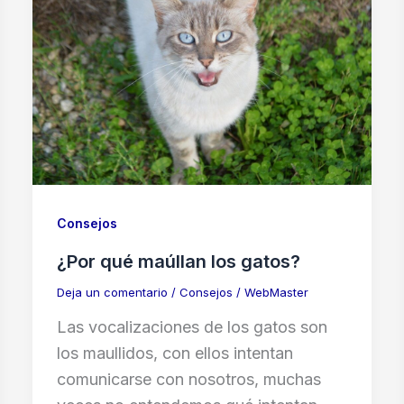
Consejos
¿Por qué maúllan los gatos?
Deja un comentario
/
Consejos
/
WebMaster
Las vocalizaciones de los gatos son
los maullidos, con ellos intentan
comunicarse con nosotros, muchas