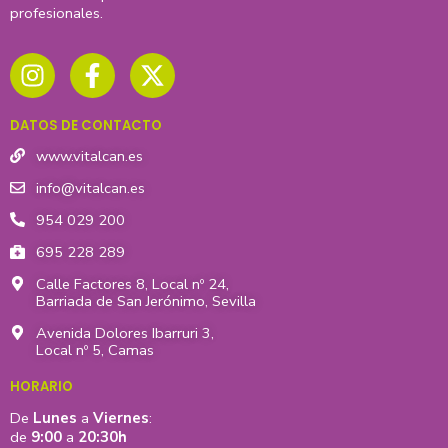
profesionales.
I
F
X
n
a
-
s
c
t
t
e
w
DATOS DE CONTACTO
a
b
i
g
o
t
www.vitalcan.es
r
o
t
info@vitalcan.es
a
k
e
954 029 200
m
-
r
695 228 289
f
Calle Factores 8, Local nº 24,
Barriada de San Jerónimo, Sevilla
Avenida Dolores Ibarruri 3,
Local nº 5, Camas
HORARIO
De
Lunes
a
Viernes
:
de
9:00
a
20:30h