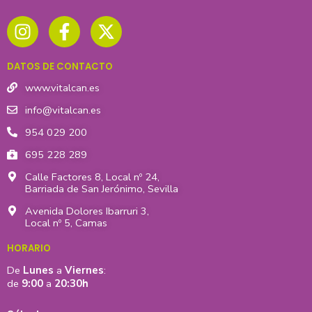
I
F
X
n
a
-
s
c
t
t
e
w
DATOS DE CONTACTO
a
b
i
g
o
t
www.vitalcan.es
r
o
t
info@vitalcan.es
a
k
e
954 029 200
m
-
r
695 228 289
f
Calle Factores 8, Local nº 24,
Barriada de San Jerónimo, Sevilla
Avenida Dolores Ibarruri 3,
Local nº 5, Camas
HORARIO
De
Lunes
a
Viernes
:
de
9:00
a
20:30h