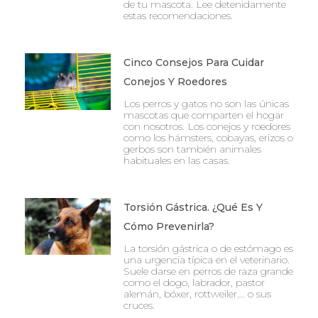
de tu mascota. Lee detenidamente
estas recomendaciones.
Cinco Consejos Para Cuidar
Conejos Y Roedores
Los perros y gatos no son las únicas
mascotas que comparten el hogar
con nosotros. Los conejos y roedores
como los hámsters, cobayas, erizos o
gerbos son también animales
habituales en las casas.
Torsión Gástrica. ¿Qué Es Y
Cómo Prevenirla?
La torsión gástrica o de estómago es
una urgencia típica en el veterinario.
Suele darse en perros de raza grande
como el dogo, labrador, pastor
alemán, bóxer, rottweiler…. o sus
cruces.