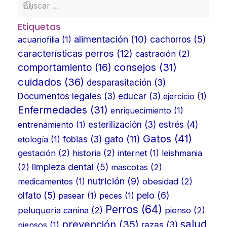
Etiquetas
alimentación
(10)
cachorros
(5)
acuariofilia
(1)
características perros
(12)
castración
(2)
consejos
(31)
comportamiento
(16)
cuidados
(36)
desparasitación
(3)
Documentos legales
(3)
educar
(3)
ejercicio
(1)
Enfermedades
(31)
enriquecimiento
(1)
estrés
(4)
entrenamiento
(1)
esterilización
(3)
Gatos
(41)
gato
(11)
etología
(1)
fobias
(3)
gestación
(2)
historia
(2)
internet
(1)
leishmania
limpieza dental
(5)
(2)
mascotas
(2)
nutrición
(9)
medicamentos
(1)
obesidad
(2)
olfato
(5)
pelo
(6)
pasear
(1)
peces
(1)
Perros
(64)
peluquería canina
(2)
pienso
(2)
prevención
(35)
salud
piensos
(1)
razas
(3)