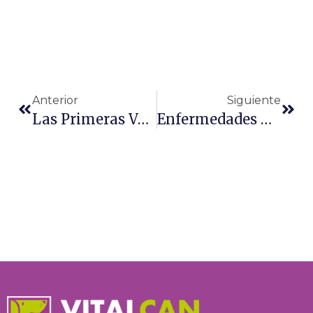
Ant
Sigu
Anterior
Siguiente
Las Primeras Vacunas Del Perro
Enfermedades Comunes En Perros Y Gatos