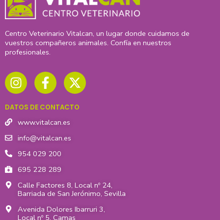
Centro Veterinario Vitalcan, un lugar donde cuidamos de
vuestros compañeros animales. Confía en nuestros
profesionales.
I
F
X
n
a
-
s
c
t
t
e
w
DATOS DE CONTACTO
a
b
i
g
o
t
www.vitalcan.es
r
o
t
info@vitalcan.es
a
k
e
954 029 200
m
-
r
695 228 289
f
Calle Factores 8, Local nº 24,
Barriada de San Jerónimo, Sevilla
Avenida Dolores Ibarruri 3,
Local nº 5, Camas