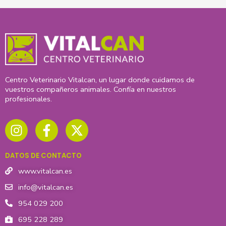
Centro Veterinario Vitalcan, un lugar donde cuidamos de
vuestros compañeros animales. Confía en nuestros
profesionales.
I
F
X
n
a
-
s
c
t
t
e
w
DATOS DE CONTACTO
a
b
i
g
o
t
www.vitalcan.es
r
o
t
info@vitalcan.es
a
k
e
954 029 200
m
-
r
695 228 289
f