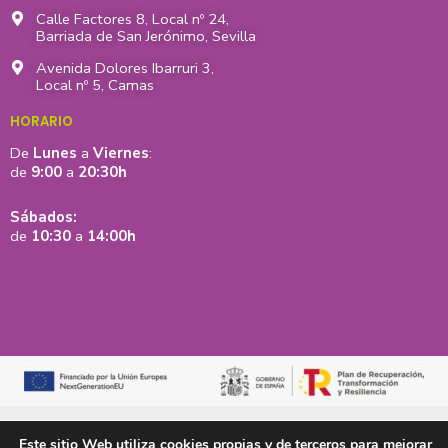
Calle Factores 8, Local nº 24,
Barriada de San Jerónimo, Sevilla
Avenida Dolores Ibarruri 3,
Local nº 5, Camas
HORARIO
De
Lunes
a
Viernes
:
de
9:00
a
20:30h
Sábados:
de
10:30
a
14:00h
Aviso legal y política de privacidad
Política de cookies
Mapa web
Este sitio Web utiliza cookies propias y de terceros para mejorar