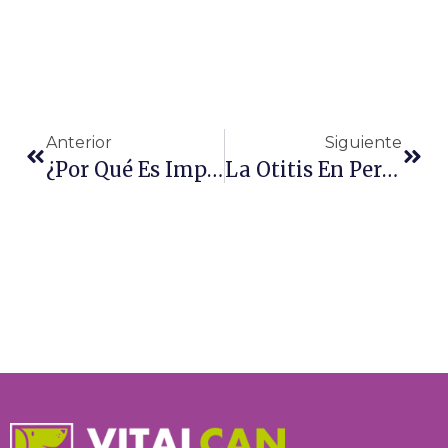
Ant
Sigu
Anterior
Siguiente
¿Por Qué Es Importante Hacer Revisiones Periódicas En El Veterinario?
La Otitis En Perros