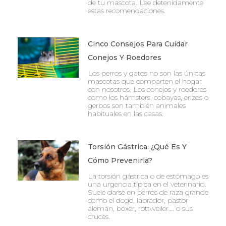
de tu mascota. Lee detenidamente
estas recomendaciones.
Cinco Consejos Para Cuidar
Conejos Y Roedores
Los perros y gatos no son las únicas
mascotas que comparten el hogar
con nosotros. Los conejos y roedores
como los hámsters, cobayas, erizos o
gerbos son también animales
habituales en las casas.
Torsión Gástrica. ¿Qué Es Y
Cómo Prevenirla?
La torsión gástrica o de estómago es
una urgencia típica en el veterinario.
Suele darse en perros de raza grande
como el dogo, labrador, pastor
alemán, bóxer, rottweiler…. o sus
cruces.