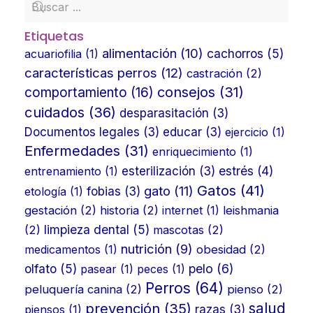
Etiquetas
alimentación
(10)
cachorros
(5)
acuariofilia
(1)
características perros
(12)
castración
(2)
consejos
(31)
comportamiento
(16)
cuidados
(36)
desparasitación
(3)
Documentos legales
(3)
educar
(3)
ejercicio
(1)
Enfermedades
(31)
enriquecimiento
(1)
estrés
(4)
entrenamiento
(1)
esterilización
(3)
Gatos
(41)
gato
(11)
etología
(1)
fobias
(3)
gestación
(2)
historia
(2)
internet
(1)
leishmania
limpieza dental
(5)
(2)
mascotas
(2)
nutrición
(9)
medicamentos
(1)
obesidad
(2)
olfato
(5)
pelo
(6)
pasear
(1)
peces
(1)
Perros
(64)
peluquería canina
(2)
pienso
(2)
prevención
(35)
salud
piensos
(1)
razas
(3)