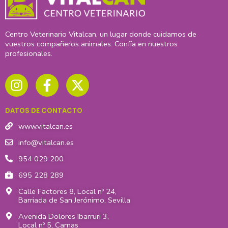
Centro Veterinario Vitalcan, un lugar donde cuidamos de
vuestros compañeros animales. Confía en nuestros
profesionales.
I
F
X
n
a
-
s
c
t
t
e
w
DATOS DE CONTACTO
a
b
i
g
o
t
www.vitalcan.es
r
o
t
info@vitalcan.es
a
k
e
954 029 200
m
-
r
695 228 289
f
Calle Factores 8, Local nº 24,
Barriada de San Jerónimo, Sevilla
Avenida Dolores Ibarruri 3,
Local nº 5, Camas