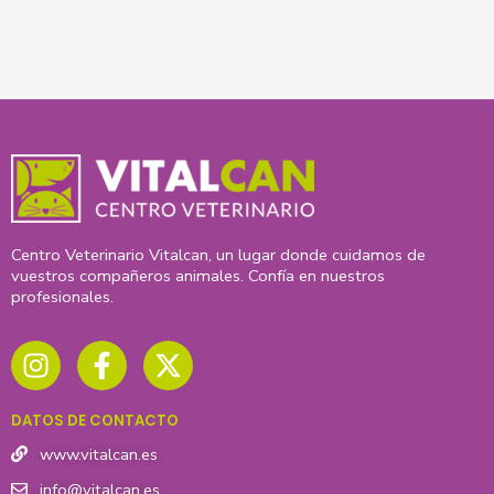
Centro Veterinario Vitalcan, un lugar donde cuidamos de
vuestros compañeros animales. Confía en nuestros
profesionales.
I
F
X
n
a
-
s
c
t
t
e
w
DATOS DE CONTACTO
a
b
i
g
o
t
www.vitalcan.es
r
o
t
info@vitalcan.es