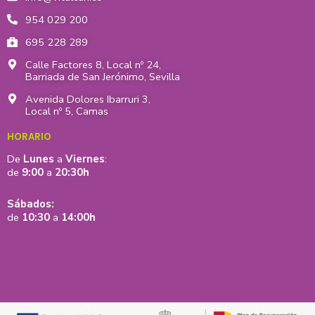
a
k
e
954 029 200
m
-
r
695 228 289
f
Calle Factores 8, Local nº 24,
Barriada de San Jerónimo, Sevilla
Avenida Dolores Ibarruri 3,
Local nº 5, Camas
HORARIO
De
Lunes
a
Viernes
:
de
9:00
a
20:30h
Sábados:
de
10:30
a
14:00h