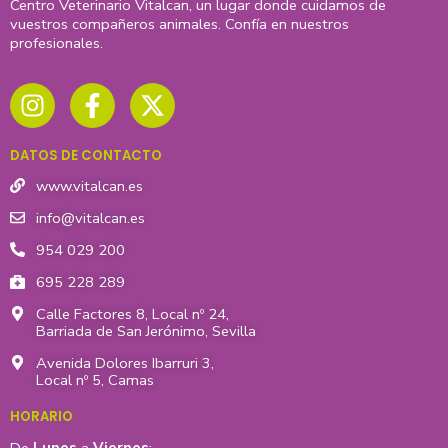
Centro Veterinario Vitalcan, un lugar donde cuidamos de
vuestros compañeros animales. Confía en nuestros
profesionales.
I
F
X
n
a
-
s
c
t
t
e
w
DATOS DE CONTACTO
a
b
i
g
o
t
www.vitalcan.es
r
o
t
info@vitalcan.es
a
k
e
954 029 200
m
-
r
695 228 289
f
Calle Factores 8, Local nº 24,
Barriada de San Jerónimo, Sevilla
Avenida Dolores Ibarruri 3,
Local nº 5, Camas
HORARIO