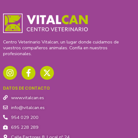
Centro Veterinario Vitalcan, un lugar donde cuidamos de
vuestros compañeros animales. Confía en nuestros
profesionales.
I
F
X
n
a
-
s
c
t
t
e
w
DATOS DE CONTACTO
a
b
i
g
o
t
www.vitalcan.es
r
o
t
info@vitalcan.es
a
k
e
954 029 200
m
-
r
695 228 289
f
Calle Factores 8, Local nº 24,