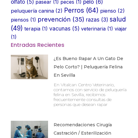
olfato
(5)
pelo
(6)
pasear
(1)
peces
(1)
Perros
(64)
peluquería canina
(2)
pienso
(2)
prevención
(35)
salud
piensos
(1)
razas
(3)
(49)
vacunas
(5)
terapia
(1)
veterinaria
(1)
viajar
(1)
Entradas Recientes
¿Es Bueno Rapar A Un Gato De
Pelo Corto? | Peluquería Felina
En Sevilla
En Vitalcan Centro Veterinario,
contamos con servicio de peluquería
felina en Sevilla, recibimos
frecuentemente consultas de
personas que desean rapar
Recomendaciones Cirugía
Castración / Esterilización