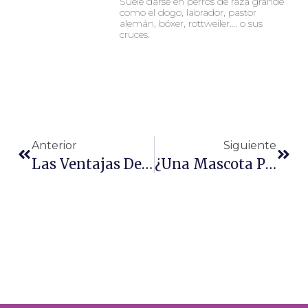
Suele darse en perros de raza grande
como el dogo, labrador, pastor
alemán, bóxer, rottweiler…. o sus
cruces.
Ant
Sigu
Anterior
Siguiente
Las Ventajas De La Comida Húmeda Para Gatos
¿Una Mascota Puede Ser Donante De Sangre?