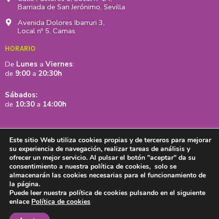
Barriada de San Jerónimo, Sevilla
Avenida Dolores Ibarruri 3,
Local nº 5, Camas
HORARIO
De
Lunes
a
Viernes
:
de
9:00
a
20:30h
Sábados:
de
10:30
a
14:00h
Este sitio Web utiliza cookies propias y de terceros para mejorar
su experiencia de navegación, realizar tareas de análisis y
ofrecer un mejor servicio. Al pulsar el botón "aceptar" da su
consentimiento a nuestra política de cookies, solo se
almacenarán las cookies necesarias para el funcionamiento de
la página.
Puede leer nuestra política de cookies pulsando en el siguiente
Aviso legal y política de privacidad
Política de cookies
Mapa web
enlace
Política de cookies
Accesibilidad