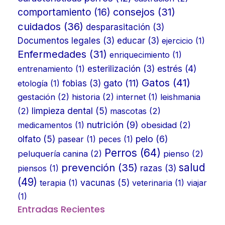
consejos
(31)
comportamiento
(16)
cuidados
(36)
desparasitación
(3)
Documentos legales
(3)
educar
(3)
ejercicio
(1)
Enfermedades
(31)
enriquecimiento
(1)
estrés
(4)
entrenamiento
(1)
esterilización
(3)
Gatos
(41)
gato
(11)
etología
(1)
fobias
(3)
gestación
(2)
historia
(2)
internet
(1)
leishmania
limpieza dental
(5)
(2)
mascotas
(2)
nutrición
(9)
medicamentos
(1)
obesidad
(2)
olfato
(5)
pelo
(6)
pasear
(1)
peces
(1)
Perros
(64)
peluquería canina
(2)
pienso
(2)
prevención
(35)
salud
piensos
(1)
razas
(3)
(49)
vacunas
(5)
terapia
(1)
veterinaria
(1)
viajar
(1)
Entradas Recientes