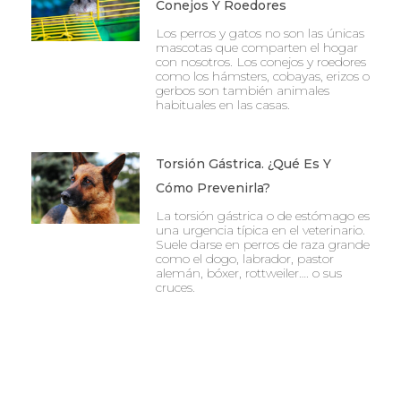
Conejos Y Roedores
Los perros y gatos no son las únicas
mascotas que comparten el hogar
con nosotros. Los conejos y roedores
como los hámsters, cobayas, erizos o
gerbos son también animales
habituales en las casas.
Torsión Gástrica. ¿Qué Es Y
Cómo Prevenirla?
La torsión gástrica o de estómago es
una urgencia típica en el veterinario.
Suele darse en perros de raza grande
como el dogo, labrador, pastor
alemán, bóxer, rottweiler…. o sus
cruces.
Ant
Sigu