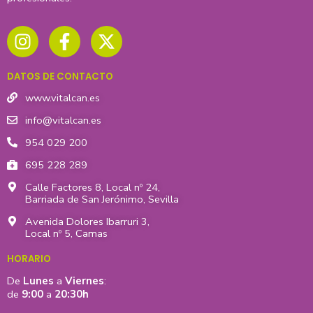
I
F
X
n
a
-
s
c
t
t
e
w
DATOS DE CONTACTO
a
b
i
g
o
t
www.vitalcan.es
r
o
t
info@vitalcan.es
a
k
e
954 029 200
m
-
r
695 228 289
f
Calle Factores 8, Local nº 24,
Barriada de San Jerónimo, Sevilla
Avenida Dolores Ibarruri 3,
Local nº 5, Camas
HORARIO
De
Lunes
a
Viernes
:
de
9:00
a
20:30h