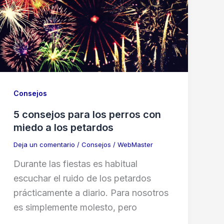
Consejos
5 consejos para los perros con
miedo a los petardos
Deja un comentario
/
Consejos
/
WebMaster
Durante las fiestas es habitual
escuchar el ruido de los petardos
prácticamente a diario. Para nosotros
es simplemente molesto, pero