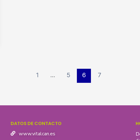
1
…
5
6
7
DATOS DE CONTACTO
H
www.vitalcan.es
D