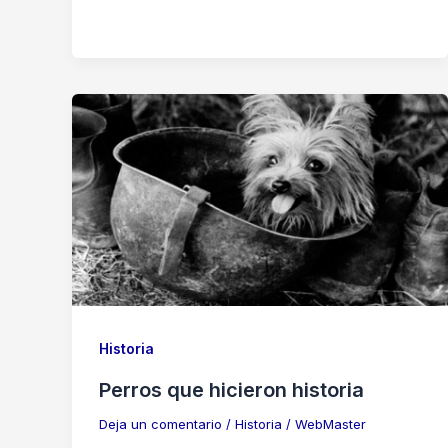
Historia
Perros que hicieron historia
Deja un comentario
/
Historia
/
WebMaster