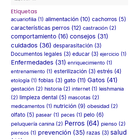
Etiquetas
alimentación
(10)
cachorros
(5)
acuariofilia
(1)
características perros
(12)
castración
(2)
consejos
(31)
comportamiento
(16)
cuidados
(36)
desparasitación
(3)
Documentos legales
(3)
educar
(3)
ejercicio
(1)
Enfermedades
(31)
enriquecimiento
(1)
estrés
(4)
entrenamiento
(1)
esterilización
(3)
Gatos
(41)
gato
(11)
etología
(1)
fobias
(3)
gestación
(2)
historia
(2)
internet
(1)
leishmania
limpieza dental
(5)
(2)
mascotas
(2)
nutrición
(9)
medicamentos
(1)
obesidad
(2)
olfato
(5)
pelo
(6)
pasear
(1)
peces
(1)
Perros
(64)
peluquería canina
(2)
pienso
(2)
prevención
(35)
salud
piensos
(1)
razas
(3)