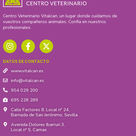
Centro Veterinario Vitalcan, un lugar donde cuidamos de
vuestros compañeros animales. Confía en nuestros
profesionales.
I
F
X
n
a
-
s
c
t
t
e
w
DATOS DE CONTACTO
a
b
i
g
o
t
www.vitalcan.es
r
o
t
info@vitalcan.es
a
k
e
954 029 200
m
-
r
695 228 289
f
Calle Factores 8, Local nº 24,
Barriada de San Jerónimo, Sevilla
Avenida Dolores Ibarruri 3,
Local nº 5, Camas