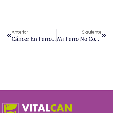
Ant
Sigu
Anterior
Siguiente
Cáncer En Perros ¿Qué Efectos Puede Causarle La Quimioterapia?
Mi Perro No Come Pienso