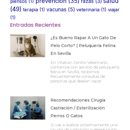
prevención
(35)
salud
piensos
(1)
razas
(3)
(49)
vacunas
(5)
terapia
(1)
veterinaria
(1)
viajar
(1)
Entradas Recientes
¿Es Bueno Rapar A Un Gato De
Pelo Corto? | Peluquería Felina
En Sevilla
En Vitalcan Centro Veterinario,
contamos con servicio de peluquería
felina en Sevilla, recibimos
frecuentemente consultas de
personas que desean rapar
Recomendaciones Cirugía
Castración / Esterilización
Perros O Gatos
Si vas a realizar próximamente una
cirugía de castración o esterilización