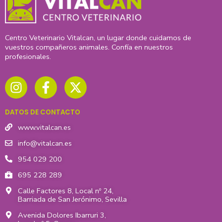
Centro Veterinario Vitalcan, un lugar donde cuidamos de
vuestros compañeros animales. Confía en nuestros
profesionales.
I
F
X
n
a
-
s
c
t
t
e
w
DATOS DE CONTACTO
a
b
i
g
o
t
www.vitalcan.es
r
o
t
info@vitalcan.es
a
k
e
954 029 200
m
-
r
695 228 289
f
Calle Factores 8, Local nº 24,
Barriada de San Jerónimo, Sevilla
Avenida Dolores Ibarruri 3,