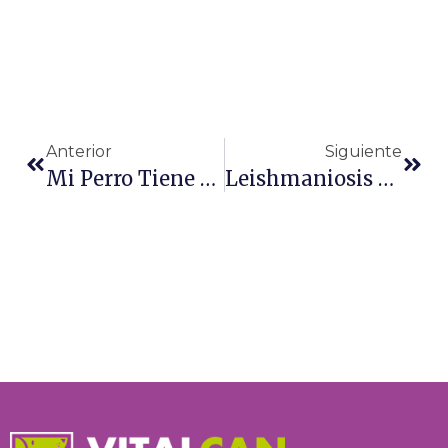
Ant
Sigu
Anterior
Siguiente
Mi Perro Tiene Mal Aliento ¿Qué Hago?
Leishmaniosis Canina Preguntas Y Respuestas