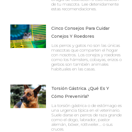
de tu mascota. Lee detenidamente
estas recomendaciones.
Cinco Consejos Para Cuidar
Conejos Y Roedores
Los perros y gatos no son las únicas
mascotas que comparten el hogar
con nosotros. Los conejos y roedores
como los hámsters, cobayas, erizos o
gerbos son también animales
habituales en las casas.
Torsión Gástrica. ¿Qué Es Y
Cómo Prevenirla?
La torsión gástrica o de estómago es
una urgencia típica en el veterinario.
Suele darse en perros de raza grande
como el dogo, labrador, pastor
alemán, bóxer, rottweiler…. o sus
cruces.