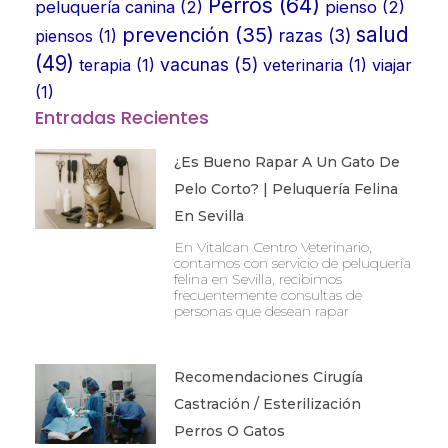
Perros
(64)
peluquería canina
(2)
pienso
(2)
prevención
(35)
salud
piensos
(1)
razas
(3)
(49)
vacunas
(5)
terapia
(1)
veterinaria
(1)
viajar
(1)
Entradas Recientes
¿Es Bueno Rapar A Un Gato De
Pelo Corto? | Peluquería Felina
En Sevilla
En Vitalcan Centro Veterinario,
contamos con servicio de peluquería
felina en Sevilla, recibimos
frecuentemente consultas de
personas que desean rapar
Recomendaciones Cirugía
Castración / Esterilización
Perros O Gatos