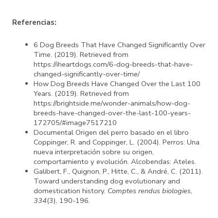
Referencias:
6 Dog Breeds That Have Changed Significantly Over
Time. (2019). Retrieved from
https://iheartdogs.com/6-dog-breeds-that-have-
changed-significantly-over-time/
How Dog Breeds Have Changed Over the Last 100
Years. (2019). Retrieved from
https://brightside.me/wonder-animals/how-dog-
breeds-have-changed-over-the-last-100-years-
172705/#image7517210
Documental Origen del perro basado en el libro
Coppinger, R. and Coppinger, L. (2004). Perros: Una
nueva interpretación sobre su origen,
comportamiento y evolución. Alcobendas: Ateles.
Galibert, F., Quignon, P., Hitte, C., & André, C. (2011).
Toward understanding dog evolutionary and
domestication history.
Comptes rendus biologies
,
334
(3), 190-196.