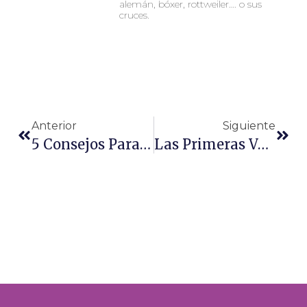
alemán, bóxer, rottweiler…. o sus
cruces.
Ant
Sigu
Anterior
Siguiente
5 Consejos Para Los Perros Con Miedo A Los Petardos
Las Primeras Vacunas Del Gato