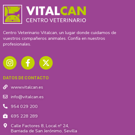
Centro Veterinario Vitalcan, un lugar donde cuidamos de
vuestros compañeros animales. Confía en nuestros
profesionales.
I
F
X
n
a
-
s
c
t
t
e
w
DATOS DE CONTACTO
a
b
i
g
o
t
www.vitalcan.es
r
o
t
info@vitalcan.es
a
k
e
954 029 200
m
-
r
695 228 289
f
Calle Factores 8, Local nº 24,
Barriada de San Jerónimo, Sevilla