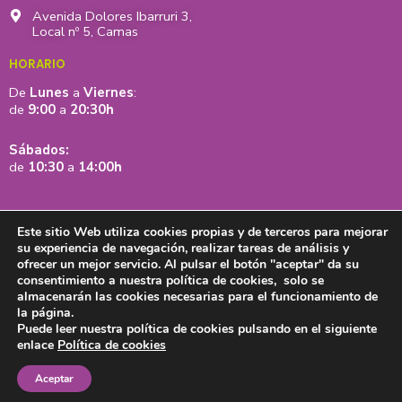
Avenida Dolores Ibarruri 3,
Local nº 5, Camas
HORARIO
De
Lunes
a
Viernes
:
de
9:00
a
20:30h
Sábados:
de
10:30
a
14:00h
Este sitio Web utiliza cookies propias y de terceros para mejorar
su experiencia de navegación, realizar tareas de análisis y
ofrecer un mejor servicio. Al pulsar el botón "aceptar" da su
consentimiento a nuestra política de cookies, solo se
almacenarán las cookies necesarias para el funcionamiento de
la página.
Puede leer nuestra política de cookies pulsando en el siguiente
Aviso legal y política de privacidad
Política de cookies
Mapa web
enlace
Política de cookies
Accesibilidad
Aceptar