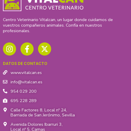
Centro Veterinario Vitalcan, un lugar donde cuidamos de
vuestros compañeros animales. Confía en nuestros
profesionales.
I
F
X
n
a
-
s
c
t
t
e
w
DATOS DE CONTACTO
a
b
i
g
o
t
www.vitalcan.es
r
o
t
info@vitalcan.es
a
k
e
954 029 200
m
-
r
695 228 289
f
Calle Factores 8, Local nº 24,
Barriada de San Jerónimo, Sevilla
Avenida Dolores Ibarruri 3,
Local nº 5, Camas