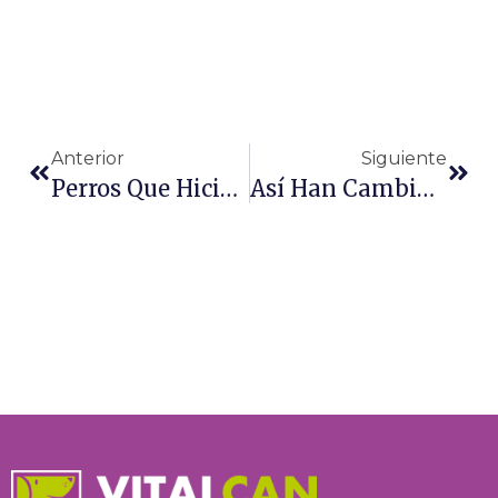
Ant
Sigu
Anterior
Siguiente
Perros Que Hicieron Historia
Así Han Cambiado Estas Razas De Perros