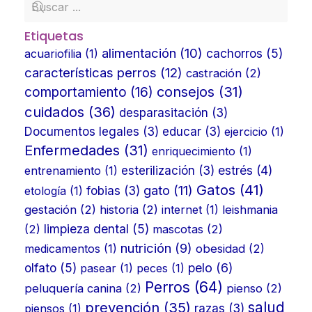
Etiquetas
alimentación
(10)
cachorros
(5)
acuariofilia
(1)
características perros
(12)
castración
(2)
consejos
(31)
comportamiento
(16)
cuidados
(36)
desparasitación
(3)
Documentos legales
(3)
educar
(3)
ejercicio
(1)
Enfermedades
(31)
enriquecimiento
(1)
estrés
(4)
entrenamiento
(1)
esterilización
(3)
Gatos
(41)
gato
(11)
etología
(1)
fobias
(3)
gestación
(2)
historia
(2)
internet
(1)
leishmania
limpieza dental
(5)
(2)
mascotas
(2)
nutrición
(9)
medicamentos
(1)
obesidad
(2)
olfato
(5)
pelo
(6)
pasear
(1)
peces
(1)
Perros
(64)
peluquería canina
(2)
pienso
(2)
prevención
(35)
salud
piensos
(1)
razas
(3)