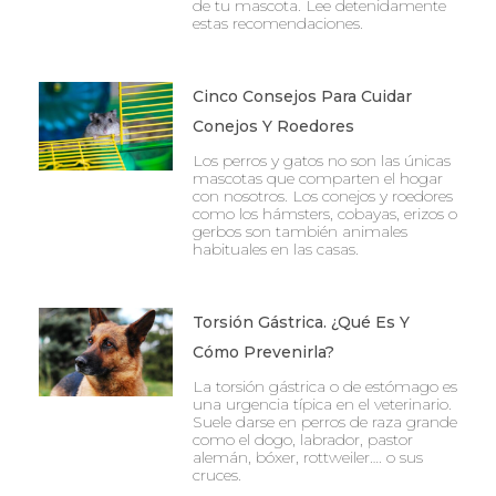
de tu mascota. Lee detenidamente
estas recomendaciones.
Cinco Consejos Para Cuidar
Conejos Y Roedores
Los perros y gatos no son las únicas
mascotas que comparten el hogar
con nosotros. Los conejos y roedores
como los hámsters, cobayas, erizos o
gerbos son también animales
habituales en las casas.
Torsión Gástrica. ¿Qué Es Y
Cómo Prevenirla?
La torsión gástrica o de estómago es
una urgencia típica en el veterinario.
Suele darse en perros de raza grande
como el dogo, labrador, pastor
alemán, bóxer, rottweiler…. o sus
cruces.