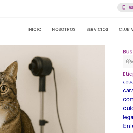
95
INICIO
NOSOTROS
SERVICIOS
CLUB 
Bus
Eti
acua
car
com
cui
lega
En