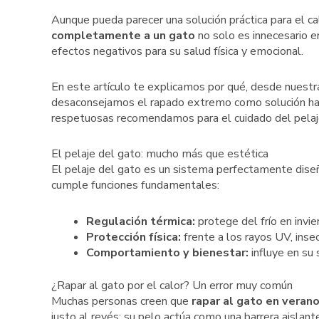
Aunque pueda parecer una solución práctica para el cal
completamente a un gato
no solo es innecesario e
efectos negativos para su salud física y emocional.
En este artículo te explicamos por qué, desde nuest
desaconsejamos el rapado extremo como solución habi
respetuosas recomendamos para el cuidado del pelaje 
El pelaje del gato: mucho más que estética
El pelaje del gato es un sistema perfectamente diseña
cumple funciones fundamentales:
Regulación térmica:
protege del frío en invie
Protección física:
frente a los rayos UV, inse
Comportamiento y bienestar:
influye en su 
¿Rapar al gato por el calor? Un error muy común
Muchas personas creen que
rapar al gato en veran
justo al revés: su pelo actúa como una barrera aislant