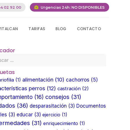
4 02 92 00
Urgencias 24h:
NO DISPONIBLES
VITALCAN
TARIFAS
BLOG
CONTACTO
cador
quetas
alimentación
(10)
cachorros
(5)
riofilia
(1)
acterísticas perros
(12)
castración
(2)
consejos
(31)
portamiento
(16)
dados
(36)
desparasitación
(3)
Documentos
les
(3)
educar
(3)
ejercicio
(1)
fermedades
(31)
enriquecimiento
(1)