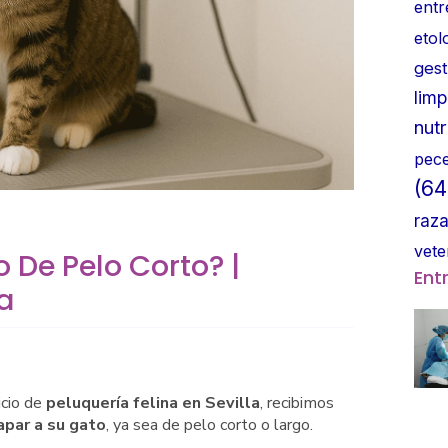
entr
etol
gest
limp
nutr
pec
(64
raz
vete
 De Pelo Corto? |
Ent
la
icio de
peluquería felina en Sevilla
, recibimos
apar a su gato
, ya sea de pelo corto o largo.