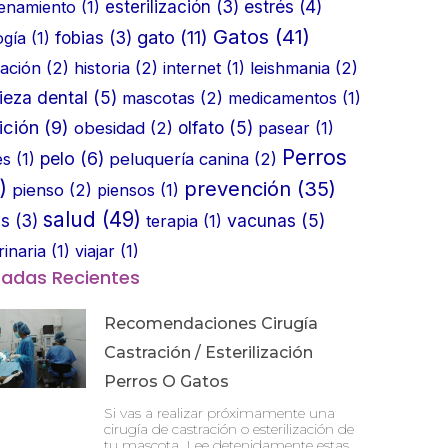
estrés
(4)
enamiento
(1)
esterilización
(3)
Gatos
(41)
gato
(11)
ogía
(1)
fobias
(3)
ación
(2)
historia
(2)
internet
(1)
leishmania
(2)
ieza dental
(5)
mascotas
(2)
medicamentos
(1)
ición
(9)
olfato
(5)
obesidad
(2)
pasear
(1)
Perros
pelo
(6)
es
(1)
peluquería canina
(2)
)
prevención
(35)
pienso
(2)
piensos
(1)
salud
(49)
vacunas
(5)
as
(3)
terapia
(1)
rinaria
(1)
viajar
(1)
radas Recientes
Recomendaciones Cirugía
Castración / Esterilización
Perros O Gatos
Si vas a realizar próximamente una
cirugía de castración o esterilización de
tu mascota. Lee detenidamente estas