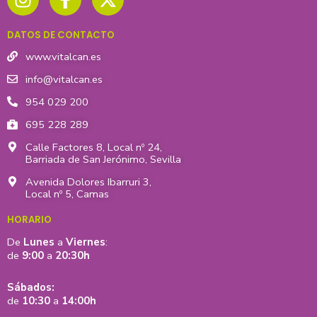
s
c
t
t
e
w
DATOS DE CONTACTO
a
b
i
g
o
t
www.vitalcan.es
r
o
t
info@vitalcan.es
a
k
e
954 029 200
m
-
r
695 228 289
f
Calle Factores 8, Local nº 24,
Barriada de San Jerónimo, Sevilla
Avenida Dolores Ibarruri 3,
Local nº 5, Camas
HORARIO
De
Lunes
a
Viernes
:
de
9:00
a
20:30h
Sábados:
de
10:30
a
14:00h