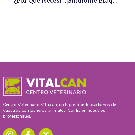
¿Por Qué Necesito Cepillar A Mi Perro?
Síndrome Braquicefálico
Centro Veterinario Vitalcan, un lugar donde cuidamos de
vuestros compañeros animales. Confía en nuestros
profesionales.
I
F
X
n
a
-