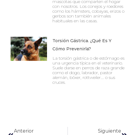
mascotas que comparten el hogar
con nosotros. Los conejos y roedores
como los hámsters, cobayas, erizos o
gerbos son también animales
habituales en las casas.
Torsión Gástrica. ¿Qué Es Y
Cómo Prevenirla?
La torsión gástrica o de estómago es
una urgencia típica en el veterinario.
Suele darse en perros de raza grande
como el dogo, labrador, pastor
alemán, bóxer, rottweiler…. o sus
cruces.
Ant
Sigu
Anterior
Siguiente