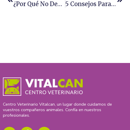
¿Por Qué No Debes Medicar Por Tu Cuenta A Tu Perro?
5 Consejos Para Proteger Del Frío A Tu Mascota
Centro Veterinario Vitalcan, un lugar donde cuidamos de
vuestros compañeros animales. Confía en nuestros
profesionales.
I
F
X
n
a
-