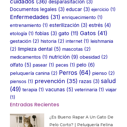
cuidados
(36)
desparasitación
(3)
Documentos legales
(3)
educar
(3)
ejercicio
(1)
Enfermedades
(31)
enriquecimiento
(1)
estrés
(4)
entrenamiento
(1)
esterilización
(3)
Gatos
(41)
gato
(11)
etología
(1)
fobias
(3)
gestación
(2)
historia
(2)
internet
(1)
leishmania
limpieza dental
(5)
(2)
mascotas
(2)
nutrición
(9)
medicamentos
(1)
obesidad
(2)
olfato
(5)
pelo
(6)
pasear
(1)
peces
(1)
Perros
(64)
peluquería canina
(2)
pienso
(2)
prevención
(35)
salud
piensos
(1)
razas
(3)
(49)
vacunas
(5)
terapia
(1)
veterinaria
(1)
viajar
(1)
Entradas Recientes
¿Es Bueno Rapar A Un Gato De
Pelo Corto? | Peluquería Felina