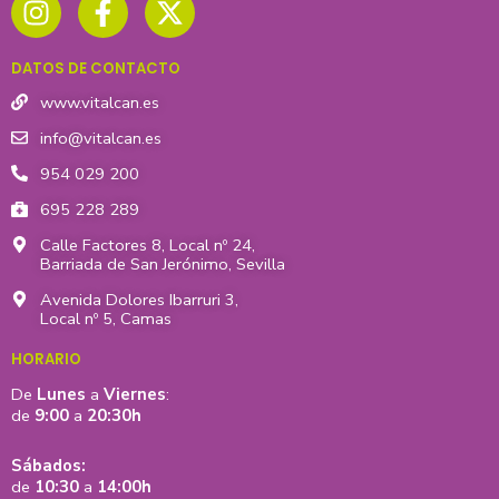
s
c
t
t
e
w
DATOS DE CONTACTO
a
b
i
g
o
t
www.vitalcan.es
r
o
t
info@vitalcan.es
a
k
e
954 029 200
m
-
r
695 228 289
f
Calle Factores 8, Local nº 24,
Barriada de San Jerónimo, Sevilla
Avenida Dolores Ibarruri 3,
Local nº 5, Camas
HORARIO
De
Lunes
a
Viernes
:
de
9:00
a
20:30h
Sábados:
de
10:30
a
14:00h