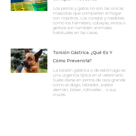
Los perros y gatos no son las únicas
mascotas que comparten el hogar
con nosotros. Los conejos y roedores
como los hámsters, cobayas, erizos o
gerbos son también animales
habituales en las casas.
Torsión Gástrica. ¿Qué Es Y
Cómo Prevenirla?
La torsión gástrica o de estómago es
una urgencia típica en el veterinario.
Suele darse en perros de raza grande
como el dogo, labrador, pastor
alemán, bóxer, rottweiler…. o sus
cruces.
Ant
Sigu