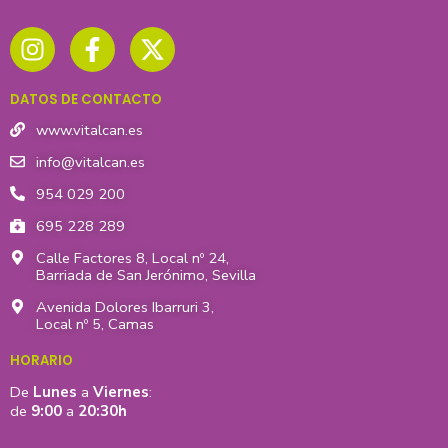
I
F
X
n
a
-
s
c
t
t
e
w
DATOS DE CONTACTO
a
b
i
g
o
t
www.vitalcan.es
r
o
t
info@vitalcan.es
a
k
e
954 029 200
m
-
r
695 228 289
f
Calle Factores 8, Local nº 24,
Barriada de San Jerónimo, Sevilla
Avenida Dolores Ibarruri 3,
Local nº 5, Camas
HORARIO
De
Lunes
a
Viernes
:
de
9:00
a
20:30h