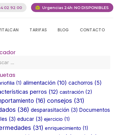
4 02 92 00
Urgencias 24h:
NO DISPONIBLES
VITALCAN
TARIFAS
BLOG
CONTACTO
cador
quetas
alimentación
(10)
cachorros
(5)
riofilia
(1)
acterísticas perros
(12)
castración
(2)
consejos
(31)
portamiento
(16)
dados
(36)
desparasitación
(3)
Documentos
les
(3)
educar
(3)
ejercicio
(1)
fermedades
(31)
enriquecimiento
(1)