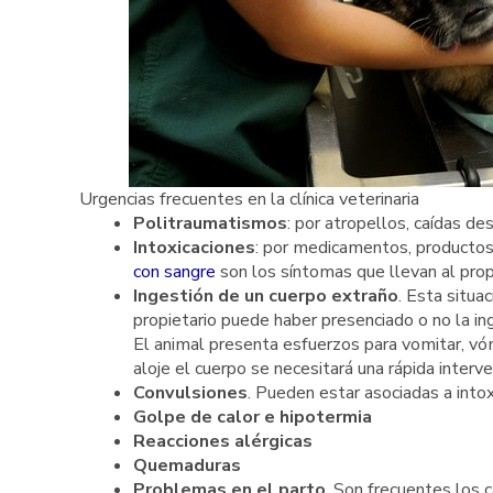
Urgencias frecuentes en la clínica veterinaria
Politraumatismos
: por atropellos, caídas d
Intoxicaciones
: por medicamentos, productos
con sangre
son los síntomas que llevan al propie
Ingestión de un cuerpo extraño
. Esta situa
propietario puede haber presenciado o no la ing
El animal presenta esfuerzos para vomitar, v
aloje el cuerpo se necesitará una rápida interve
Convulsiones
. Pueden estar asociadas a into
Golpe de calor
e hipotermia
Reacciones alérgicas
Quemaduras
Problemas en el parto
. Son frecuentes los 