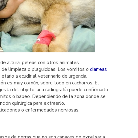
esde altura, peleas con otros animales…
 de limpieza o plaguicidas. Los vómitos o
diarreas
tario a acudir al veterinario de urgencia.
ción es muy común, sobre todo en cachorros. El
esta del objeto; una radiografía puede confirmarlo.
ómitos o babeo. Dependiendo de la zona donde se
nción quirúrgica para extraerlo.
xicaciones o enfermedades nerviosas.
casos de perras que no son capaces de expulsar a