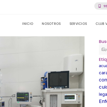
95
INICIO
NOSOTROS
SERVICIOS
CLUB 
Bus
Eti
acua
car
com
cui
lega
En