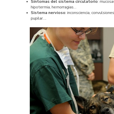
Síntomas del sistema circulatorio
: mucosas
hipotermia, hemorragias…
Sistema nervioso
: inconsciencia, convulsiones
pupilar….