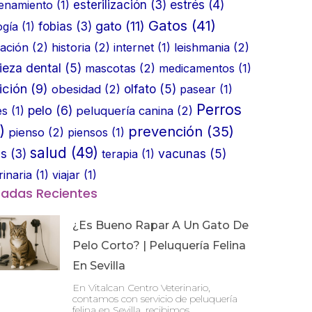
estrés
(4)
enamiento
(1)
esterilización
(3)
Gatos
(41)
gato
(11)
ogía
(1)
fobias
(3)
ación
(2)
historia
(2)
internet
(1)
leishmania
(2)
ieza dental
(5)
mascotas
(2)
medicamentos
(1)
ición
(9)
olfato
(5)
obesidad
(2)
pasear
(1)
Perros
pelo
(6)
es
(1)
peluquería canina
(2)
)
prevención
(35)
pienso
(2)
piensos
(1)
salud
(49)
vacunas
(5)
as
(3)
terapia
(1)
rinaria
(1)
viajar
(1)
radas Recientes
¿Es Bueno Rapar A Un Gato De
Pelo Corto? | Peluquería Felina
En Sevilla
En Vitalcan Centro Veterinario,
contamos con servicio de peluquería
felina en Sevilla, recibimos