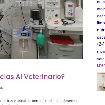
entr
etol
gest
limp
nutr
pec
(64
raz
vete
Ent
ias Al Veterinario?
as
 nuestras mascotas, pero es cierto que debemos